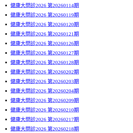
健康大問診2026 第20260114期
健康大問診2026 第20260119期
健康大問診2026 第20260120期
健康大問診2026 第20260121期
健康大問診2026 第20260126期
健康大問診2026 第20260127期
健康大問診2026 第20260128期
健康大問診2026 第20260202期
健康大問診2026 第20260203期
健康大問診2026 第20260204期
健康大問診2026 第20260209期
健康大問診2026 第20260210期
健康大問診2026 第20260217期
健康大問診2026 第20260218期