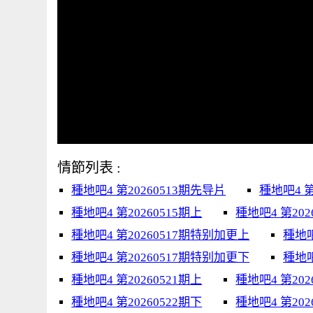
情節列表 :
種地吧4 第20260513期先导片
種地吧4 第
種地吧4 第20260515期上
種地吧4 第202
種地吧4 第20260517期特别加更上
種地吧
種地吧4 第20260517期特别加更下
種地吧
種地吧4 第20260521期上
種地吧4 第202
種地吧4 第20260522期下
種地吧4 第202