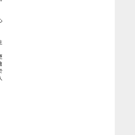
心
生
更
繪
於
人
！