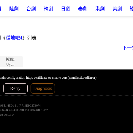
頁
陸劇
台劇
韓劇
日劇
泰劇
港劇
美劇
到《
種地吧4
》列表
下一
片源2
Uyun