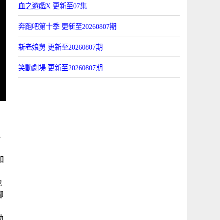
血之遊戯X 更新至07集
奔跑吧第十季 更新至20260807期
新老娘舅 更新至20260807期
笑動劇場 更新至20260807期
4
加
加
地
腳
勤