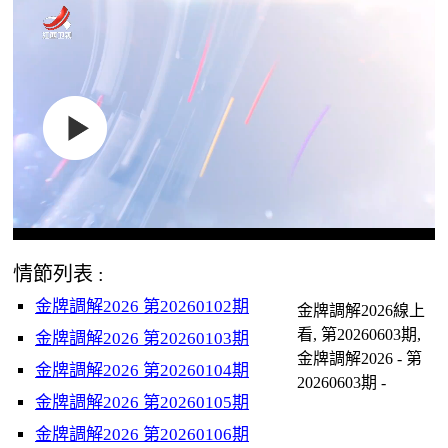
情節列表 :
金牌調解2026 第20260102期
金牌調解2026線上
看, 第20260603期,
金牌調解2026 第20260103期
金牌調解2026 - 第
金牌調解2026 第20260104期
20260603期 -
金牌調解2026 第20260105期
金牌調解2026 第20260106期