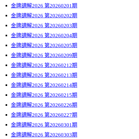
金牌調解2026 第20260201期
金牌調解2026 第20260202期
金牌調解2026 第20260203期
金牌調解2026 第20260204期
金牌調解2026 第20260205期
金牌調解2026 第20260209期
金牌調解2026 第20260212期
金牌調解2026 第20260213期
金牌調解2026 第20260214期
金牌調解2026 第20260215期
金牌調解2026 第20260226期
金牌調解2026 第20260227期
金牌調解2026 第20260301期
金牌調解2026 第20260303期