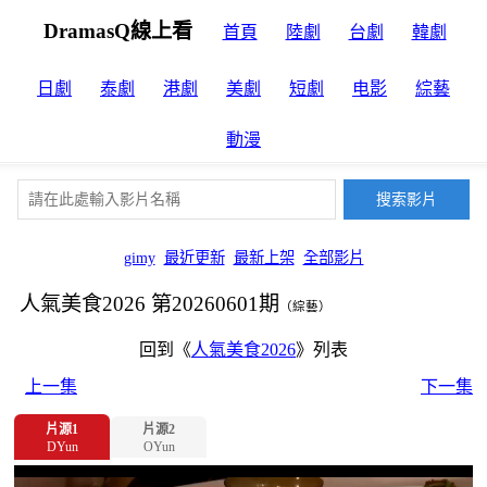
DramasQ線上看
首頁
陸劇
台劇
韓劇
日劇
泰劇
港劇
美劇
短劇
电影
綜藝
動漫
gimy
最近更新
最新上架
全部影片
人氣美食2026 第20260601期
（綜藝）
回到《
人氣美食2026
》列表
上一集
下一集
片源1
片源2
DYun
OYun