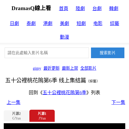
DramasQ線上看
首頁
陸劇
台劇
韓劇
日劇
泰劇
港劇
美劇
短劇
电影
綜藝
動漫
gimy
最近更新
最新上架
全部影片
五十公裡桃花隖第6季 线上集结篇
（綜藝）
回到《
五十公裡桃花隖第6季
》列表
上一集
下一集
片源2
片源1
GYun
JYun