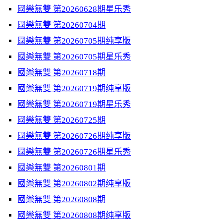
國樂無雙 第20260628期星乐秀
國樂無雙 第20260704期
國樂無雙 第20260705期纯享版
國樂無雙 第20260705期星乐秀
國樂無雙 第20260718期
國樂無雙 第20260719期纯享版
國樂無雙 第20260719期星乐秀
國樂無雙 第20260725期
國樂無雙 第20260726期纯享版
國樂無雙 第20260726期星乐秀
國樂無雙 第20260801期
國樂無雙 第20260802期纯享版
國樂無雙 第20260808期
國樂無雙 第20260808期纯享版