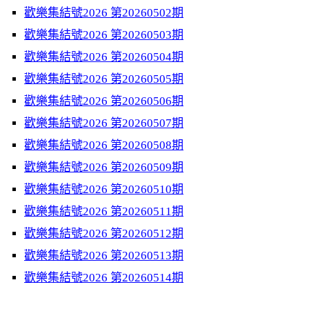
歡樂集結號2026 第20260502期
歡樂集結號2026 第20260503期
歡樂集結號2026 第20260504期
歡樂集結號2026 第20260505期
歡樂集結號2026 第20260506期
歡樂集結號2026 第20260507期
歡樂集結號2026 第20260508期
歡樂集結號2026 第20260509期
歡樂集結號2026 第20260510期
歡樂集結號2026 第20260511期
歡樂集結號2026 第20260512期
歡樂集結號2026 第20260513期
歡樂集結號2026 第20260514期