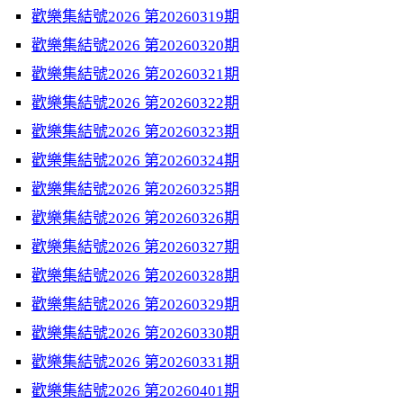
歡樂集結號2026 第20260319期
歡樂集結號2026 第20260320期
歡樂集結號2026 第20260321期
歡樂集結號2026 第20260322期
歡樂集結號2026 第20260323期
歡樂集結號2026 第20260324期
歡樂集結號2026 第20260325期
歡樂集結號2026 第20260326期
歡樂集結號2026 第20260327期
歡樂集結號2026 第20260328期
歡樂集結號2026 第20260329期
歡樂集結號2026 第20260330期
歡樂集結號2026 第20260331期
歡樂集結號2026 第20260401期