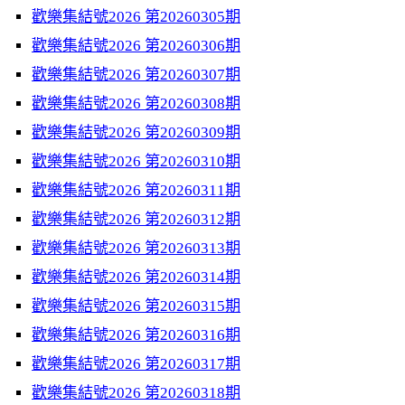
歡樂集結號2026 第20260305期
歡樂集結號2026 第20260306期
歡樂集結號2026 第20260307期
歡樂集結號2026 第20260308期
歡樂集結號2026 第20260309期
歡樂集結號2026 第20260310期
歡樂集結號2026 第20260311期
歡樂集結號2026 第20260312期
歡樂集結號2026 第20260313期
歡樂集結號2026 第20260314期
歡樂集結號2026 第20260315期
歡樂集結號2026 第20260316期
歡樂集結號2026 第20260317期
歡樂集結號2026 第20260318期