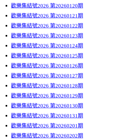
歡樂集結號2026 第20260120期
歡樂集結號2026 第20260121期
歡樂集結號2026 第20260122期
歡樂集結號2026 第20260123期
歡樂集結號2026 第20260124期
歡樂集結號2026 第20260125期
歡樂集結號2026 第20260126期
歡樂集結號2026 第20260127期
歡樂集結號2026 第20260128期
歡樂集結號2026 第20260129期
歡樂集結號2026 第20260130期
歡樂集結號2026 第20260131期
歡樂集結號2026 第20260201期
歡樂集結號2026 第20260202期