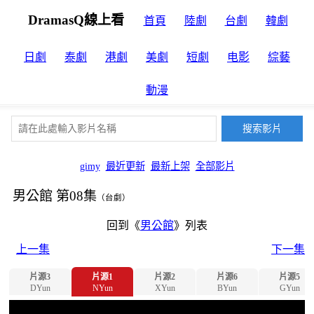
DramasQ線上看
首頁
陸劇
台劇
韓劇
日劇
泰劇
港劇
美劇
短劇
电影
綜藝
動漫
gimy
最近更新
最新上架
全部影片
男公館 第08集
（台劇）
回到《
男公館
》列表
上一集
下一集
片源3
片源1
片源2
片源6
片源5
DYun
NYun
XYun
BYun
GYun