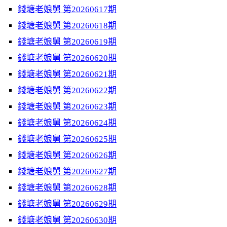
錢塘老娘舅 第20260617期
錢塘老娘舅 第20260618期
錢塘老娘舅 第20260619期
錢塘老娘舅 第20260620期
錢塘老娘舅 第20260621期
錢塘老娘舅 第20260622期
錢塘老娘舅 第20260623期
錢塘老娘舅 第20260624期
錢塘老娘舅 第20260625期
錢塘老娘舅 第20260626期
錢塘老娘舅 第20260627期
錢塘老娘舅 第20260628期
錢塘老娘舅 第20260629期
錢塘老娘舅 第20260630期