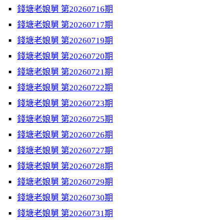
錢塘老娘舅 第20260716期
錢塘老娘舅 第20260717期
錢塘老娘舅 第20260719期
錢塘老娘舅 第20260720期
錢塘老娘舅 第20260721期
錢塘老娘舅 第20260722期
錢塘老娘舅 第20260723期
錢塘老娘舅 第20260725期
錢塘老娘舅 第20260726期
錢塘老娘舅 第20260727期
錢塘老娘舅 第20260728期
錢塘老娘舅 第20260729期
錢塘老娘舅 第20260730期
錢塘老娘舅 第20260731期