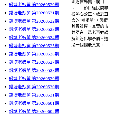
糾紛儅場擺平欄目
錢塘老娘舅 第20260520期
。 節目從民間尋
錢塘老娘舅 第20260521期
找熱心公正、敢於直
言的“老娘舅”，憑借
錢塘老娘舅 第20260522期
其最質樸、真實的市
錢塘老娘舅 第20260523期
井語言，爲老百姓調
錢塘老娘舅 第20260524期
解糾紛化解矛盾。通
過一個個最真實、
錢塘老娘舅 第20260525期
錢塘老娘舅 第20260526期
錢塘老娘舅 第20260527期
錢塘老娘舅 第20260528期
錢塘老娘舅 第20260529期
錢塘老娘舅 第20260530期
錢塘老娘舅 第20260531期
錢塘老娘舅 第20260601期
錢塘老娘舅 第20260602期