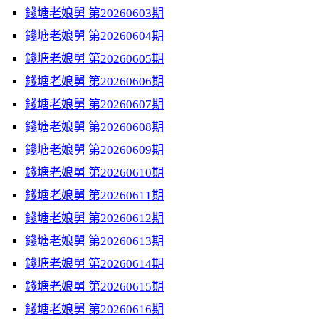
錢塘老娘舅 第20260603期
錢塘老娘舅 第20260604期
錢塘老娘舅 第20260605期
錢塘老娘舅 第20260606期
錢塘老娘舅 第20260607期
錢塘老娘舅 第20260608期
錢塘老娘舅 第20260609期
錢塘老娘舅 第20260610期
錢塘老娘舅 第20260611期
錢塘老娘舅 第20260612期
錢塘老娘舅 第20260613期
錢塘老娘舅 第20260614期
錢塘老娘舅 第20260615期
錢塘老娘舅 第20260616期