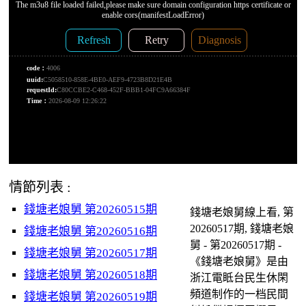
情節列表 :
錢塘老娘舅 第20260515期
錢塘老娘舅線上看, 第
20260517期, 錢塘老娘
錢塘老娘舅 第20260516期
舅 - 第20260517期 -
錢塘老娘舅 第20260517期
《錢塘老娘舅》是由
錢塘老娘舅 第20260518期
浙江電眡台民生休閑
頻道制作的一档民間
錢塘老娘舅 第20260519期