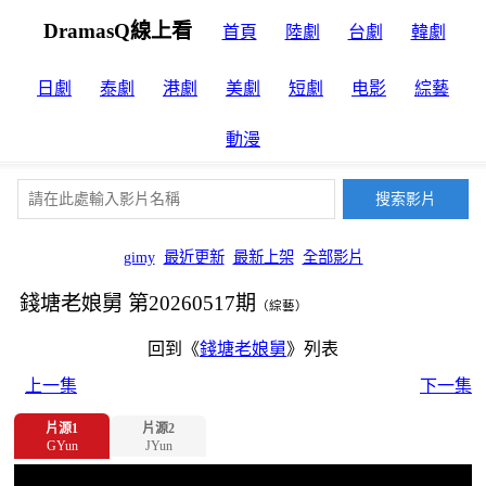
DramasQ線上看
首頁
陸劇
台劇
韓劇
日劇
泰劇
港劇
美劇
短劇
电影
綜藝
動漫
gimy
最近更新
最新上架
全部影片
錢塘老娘舅 第20260517期
（綜藝）
回到《
錢塘老娘舅
》列表
上一集
下一集
片源1
片源2
GYun
JYun