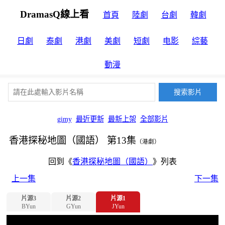
DramasQ線上看
首頁
陸劇
台劇
韓劇
日劇
泰劇
港劇
美劇
短劇
电影
綜藝
動漫
gimy
最近更新
最新上架
全部影片
香港探秘地圖（國語） 第13集
（港劇）
回到《
香港探秘地圖（國語）
》列表
上一集
下一集
片源3
片源2
片源1
BYun
GYun
JYun