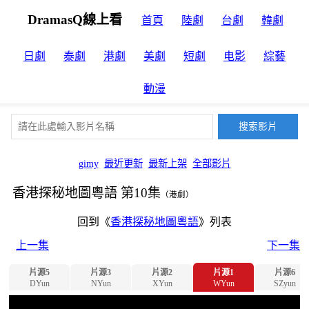
DramasQ線上看
首頁
陸劇
台劇
韓劇
日劇
泰劇
港劇
美劇
短劇
电影
綜藝
動漫
gimy
最近更新
最新上架
全部影片
香港探秘地圖粵語 第10集
（港劇）
回到《
香港探秘地圖粵語
》列表
上一集
下一集
片源5
片源3
片源2
片源1
片源6
DYun
NYun
XYun
WYun
SZyun