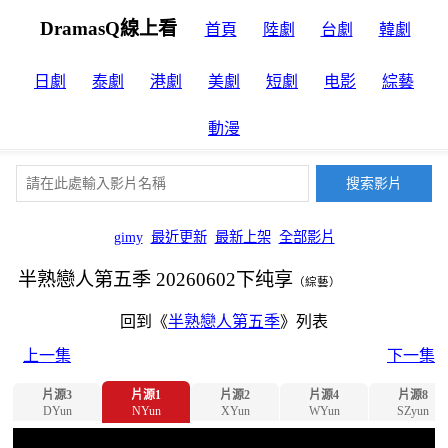
DramasQ線上看
首頁
陸劇
台劇
韓劇
日劇
泰劇
港劇
美劇
短劇
电影
綜藝
動漫
gimy
最近更新
最新上架
全部影片
半熟戀人第五季 20260602下纯享
（綜藝）
回到《
半熟戀人第五季
》列表
上一集
下一集
片源3
片源1
片源2
片源4
片源8
DYun
NYun
XYun
WYun
SZyun