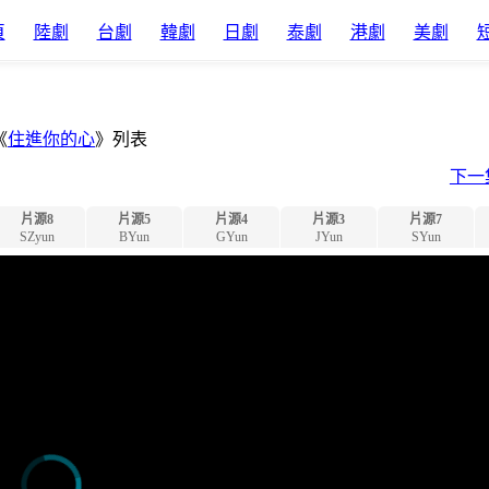
頁
陸劇
台劇
韓劇
日劇
泰劇
港劇
美劇
《
住進你的心
》列表
下一
片源8
片源5
片源4
片源3
片源7
SZyun
BYun
GYun
JYun
SYun