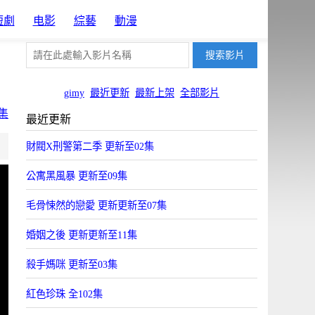
短劇
电影
綜藝
動漫
gimy
最近更新
最新上架
全部影片
集
最近更新
片源10
財閥X刑警第二季 更新至02集
Uyun
公寓黑風暴 更新至09集
毛骨悚然的戀愛 更新更新至07集
婚姻之後 更新更新至11集
殺手媽咪 更新至03集
紅色珍珠 全102集