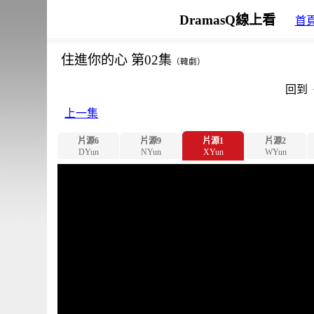
DramasQ線上看
首
住進你的心 第02集
（韓劇）
回到
上一集
片源6
片源9
片源1
片源2
DYun
NYun
XYun
WYun