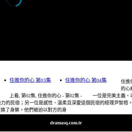
住進你的心 第03集
住進你的心 第04集
住進
的心
上看, 第02集, 住進你的心 - 第02集 - 一位是完美主義、
魅力的民宿；另一位是感性、溫柔且深愛這個民宿的經理尹智梧
交換了身躰。他們被迫以對方的身
dramasq.com.tr