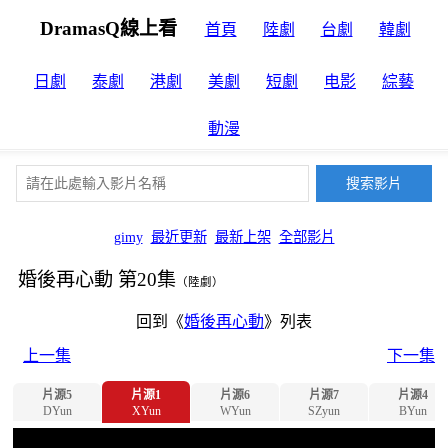
DramasQ線上看
首頁
陸劇
台劇
韓劇
日劇
泰劇
港劇
美劇
短劇
电影
綜藝
動漫
gimy
最近更新
最新上架
全部影片
婚後再心動 第20集
（陸劇）
回到《
婚後再心動
》列表
上一集
下一集
片源5
片源1
片源6
片源7
片源4
DYun
XYun
WYun
SZyun
BYun