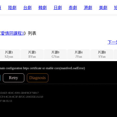
頁
陸劇
台劇
韓劇
日劇
泰劇
港劇
美劇
《
愛情同課程3
》列表
下一
片源3
片源5
片源9
片源4
片源8
SZyun
BYun
GYun
JYun
SYun