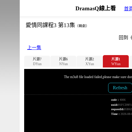
DramasQ線上看
首
愛情同課程3 第13集
（韓劇）
回到
上一集
片源7
片源6
片源2
片源1
DYun
NYun
XYun
WYun