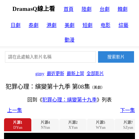
DramasQ線上看
首頁
陸劇
台劇
韓劇
日劇
泰劇
港劇
美劇
短劇
电影
綜藝
動漫
gimy
最近更新
最新上架
全部影片
犯罪心理：縯變第十九季 第08集
（美劇）
回到《
犯罪心理：縯變第十九季
》列表
上一集
下一集
片源1
片源4
片源2
片源5
片源7
DYun
NYun
XYun
WYun
SZyun