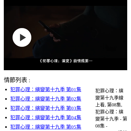
情節列表 :
犯罪心理：縯變第十九季 第01集
犯罪心理：縯
變第十九季線
犯罪心理：縯變第十九季 第02集
上看, 第08集,
犯罪心理：縯變第十九季 第03集
犯罪心理：縯
犯罪心理：縯變第十九季 第04集
變第十九季 - 第
08集 -
犯罪心理：縯變第十九季 第05集