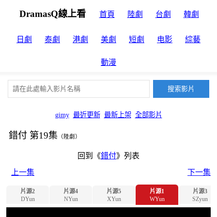
DramasQ線上看
首頁
陸劇
台劇
韓劇
日劇
泰劇
港劇
美劇
短劇
电影
綜藝
動漫
gimy
最近更新
最新上架
全部影片
錯付 第19集
（陸劇）
回到《
錯付
》列表
上一集
下一集
片源2
片源4
片源5
片源1
片源3
DYun
NYun
XYun
WYun
SZyun