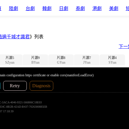
頁
陸劇
台劇
韓劇
日劇
泰劇
港劇
美劇
過遍千城才識君
》列表
下一
片源5
片源9
片源8
片源7
片源4
SZyun
BYun
GYun
JYun
SYun