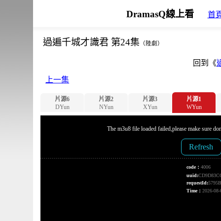
DramasQ線上看
首
過遍千城才識君 第24集
（陸劇）
回到《
上一集
片源6
片源2
片源3
片源1
DYun
NYun
XYun
WYun