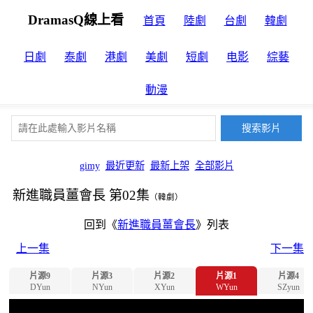
DramasQ線上看
首頁
陸劇
台劇
韓劇
日劇
泰劇
港劇
美劇
短劇
电影
綜藝
動漫
gimy
最近更新
最新上架
全部影片
新進職員薑會長 第02集
（韓劇）
回到《
新進職員薑會長
》列表
上一集
下一集
片源9
片源3
片源2
片源1
片源4
DYun
NYun
XYun
WYun
SZyun