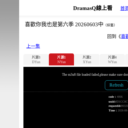
DramasQ線上看
首
喜歡你我也是第六季 20260603中
（綜藝）
回到《
喜
上一集
片源3
片源1
片源2
片源4
DYun
NYun
XYun
WYun