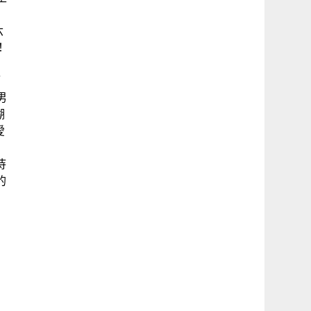
六
！
而
男
湖
愛
待
的