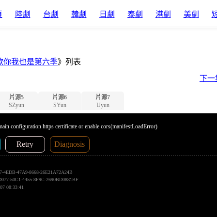
頁
陸劇
台劇
韓劇
日劇
泰劇
港劇
美劇
歡你我也是第六季
》列表
下一
片源5
片源6
片源7
SZyun
SYun
Uyun