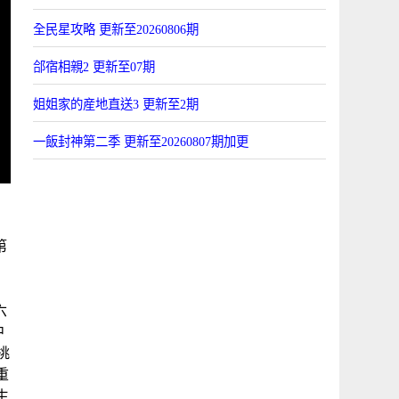
全民星攻略 更新至20260806期
郃宿相親2 更新至07期
姐姐家的産地直送3 更新至2期
一飯封神第二季 更新至20260807期加更
第
喜
六
中
愛桃
重
生