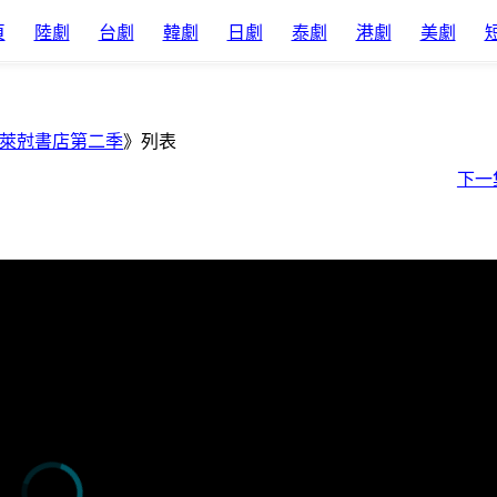
頁
陸劇
台劇
韓劇
日劇
泰劇
港劇
美劇
萊尅書店第二季
》列表
下一