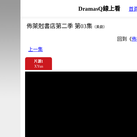
DramasQ線上看
首
佈萊尅書店第二季 第03集
（美劇）
回到《
佈
上一集
片源1
XYun