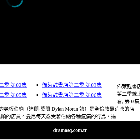
季 第02集
佈萊尅書店第二季 第03集
佈萊尅書
第二季線
季 第05集
佈萊尅書店第二季 第06集
看, 第03集
板伯納（迪蘭·莫蘭 Dylan Moran 飾）是全倫敦最荒唐的店
全倫敦最溫順的店員。曼尼每天忍受著伯納各種瘋癲的行爲，過
dramasq.com.tr