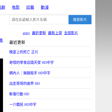
短劇
电影
綜藝
動漫
gimy
最近更新
最新上架
全部影片
集
最近更新
晚宴上的死亡 正片
奇怪的零食店錢天堂 HD中字
網內人：無臉殺手 HD中字
出走哥哥的彼界 HD
斬毒行動 HD
一介辳民 HD中字