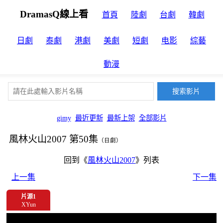
DramasQ線上看
首頁
陸劇
台劇
韓劇
日劇
泰劇
港劇
美劇
短劇
电影
綜藝
動漫
gimy
最近更新
最新上架
全部影片
風林火山2007 第50集
（日劇）
回到《
風林火山2007
》列表
上一集
下一集
片源1
XYun