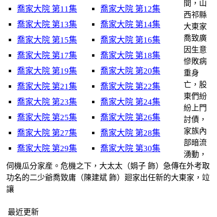
間，山
喬家大院 第11集
喬家大院 第12集
西祁縣
喬家大院 第13集
喬家大院 第14集
大東家
喬致廣
喬家大院 第15集
喬家大院 第16集
因生意
喬家大院 第17集
喬家大院 第18集
慘敗病
喬家大院 第19集
喬家大院 第20集
重身
亡，股
喬家大院 第21集
喬家大院 第22集
東們紛
喬家大院 第23集
喬家大院 第24集
紛上門
喬家大院 第25集
喬家大院 第26集
討債，
家族內
喬家大院 第27集
喬家大院 第28集
部暗流
喬家大院 第29集
喬家大院 第30集
湧動，
伺機瓜分家産。危機之下，大太太（娟子 飾）急傳在外考取
功名的二少爺喬致庸（陳建斌 飾）廻家出任新的大東家，竝
讓
最近更新