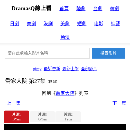
DramasQ線上看
首頁
陸劇
台劇
韓劇
日劇
泰劇
港劇
美劇
短劇
电影
綜藝
動漫
gimy
最近更新
最新上架
全部影片
喬家大院 第27集
（陸劇）
回到《
喬家大院
》列表
上一集
下一集
片源1
片源3
片源2
BYun
GYun
JYun