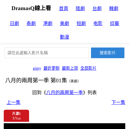
DramasQ線上看
首頁
陸劇
台劇
韓劇
日劇
泰劇
港劇
美劇
短劇
电影
綜藝
動漫
gimy
最近更新
最新上架
全部影片
八月的兩周第一季 第01集
（美劇）
回到《
八月的兩周第一季
》列表
上一集
下一集
片源1
XYun