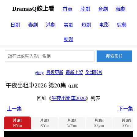
DramasQ線上看
首頁
陸劇
台劇
韓劇
日劇
泰劇
港劇
美劇
短劇
电影
綜藝
動漫
gimy
最近更新
最新上架
全部影片
午夜出租車2026 第20集
（日劇）
回到《
午夜出租車2026
》列表
上一集
下一集
片源1
片源2
片源3
片源4
片源5
NYun
XYun
WYun
SZyun
SYun