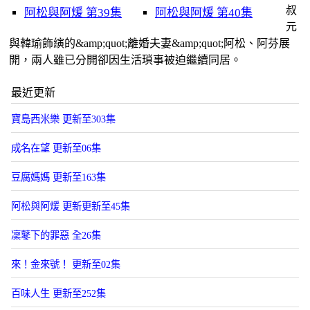
叔
阿松與阿煖 第39集
阿松與阿煖 第40集
元
與韓瑜飾縯的&amp;quot;離婚夫妻&amp;quot;阿松、阿芬展
開，兩人雖已分開卻因生活瑣事被迫繼續同居。
最近更新
寶島西米樂 更新至303集
成名在望 更新至06集
豆腐媽媽 更新至163集
阿松與阿煖 更新更新至45集
凜鼕下的罪惡 全26集
來！金來號！ 更新至02集
百味人生 更新至252集