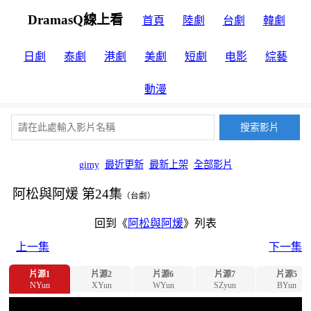
DramasQ線上看
首頁
陸劇
台劇
韓劇
日劇
泰劇
港劇
美劇
短劇
电影
綜藝
動漫
gimy
最近更新
最新上架
全部影片
阿松與阿煖 第24集
（台劇）
回到《
阿松與阿煖
》列表
上一集
下一集
片源1
片源2
片源6
片源7
片源5
NYun
XYun
WYun
SZyun
BYun