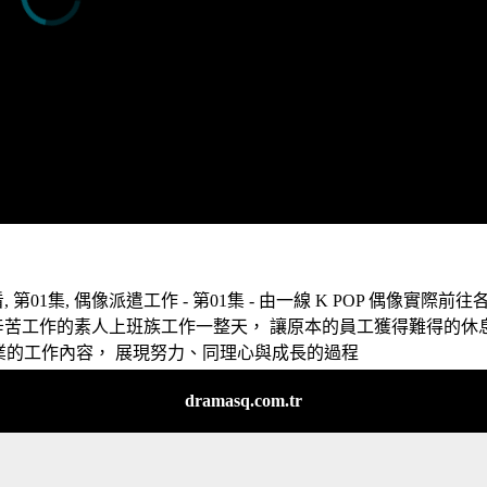
第01集, 偶像派遣工作 - 第01集 - 由一線 K POP 偶像實際前往
辛苦工作的素人上班族工作一整天， 讓原本的員工獲得難得的休
業的工作內容， 展現努力、同理心與成長的過程
dramasq.com.tr