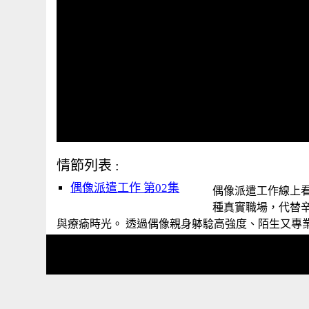
情節列表 :
偶像派遣工作 第02集
偶像派遣工作線上看, 
種真實職場，代替
與療瘉時光。 透過偶像親身躰騐高強度、陌生又專