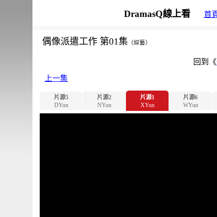
DramasQ線上看
首
偶像派遣工作 第01集
（綜藝）
回到《
上一集
片源5
片源2
片源1
片源6
DYun
NYun
XYun
WYun