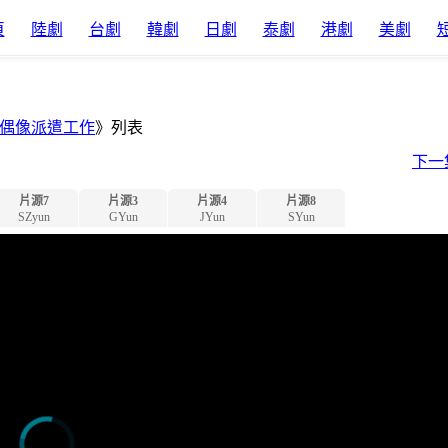
頁
陸劇
台劇
韓劇
日劇
泰劇
港劇
美劇
偶像派遣工作
》列表
下一
片源7
片源3
片源4
片源8
SZyun
GYun
JYun
SYun