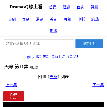
DramasQ線上看
首頁
陸劇
台劇
韓劇
日劇
泰劇
港劇
美劇
短劇
电影
綜藝
動漫
gimy
最近更新
最新上架
全部影片
天命 第11集
（動漫）
回到《
天命
》列表
上一集
下一集
片源1
DYun