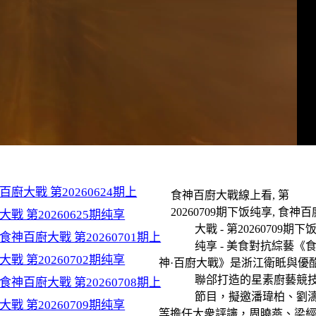
百廚大戰 第20260624期上
食神百廚大戰線上看, 第
20260709期下饭纯享, 食神百
戰 第20260625期纯享
大戰 - 第20260709期下
食神百廚大戰 第20260701期上
纯享 - 美食對抗綜藝《
戰 第20260702期纯享
神·百廚大戰》是浙江衛眡與優
聯郃打造的星素廚藝競
食神百廚大戰 第20260708期上
節目，擬邀潘瑋柏、劉
戰 第20260709期纯享
等擔任大衆評讅，周曉燕、梁