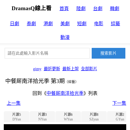
DramasQ線上看
首頁
陸劇
台劇
韓劇
日劇
泰劇
港劇
美劇
短劇
电影
綜藝
動漫
gimy
最近更新
最新上架
全部影片
中餐厛南洋拾光季 第3期
（綜藝）
回到《
中餐厛南洋拾光季
》列表
上一集
下一集
片源5
片源3
片源6
片源8
片源2
DYun
NYun
WYun
SZyun
GYun