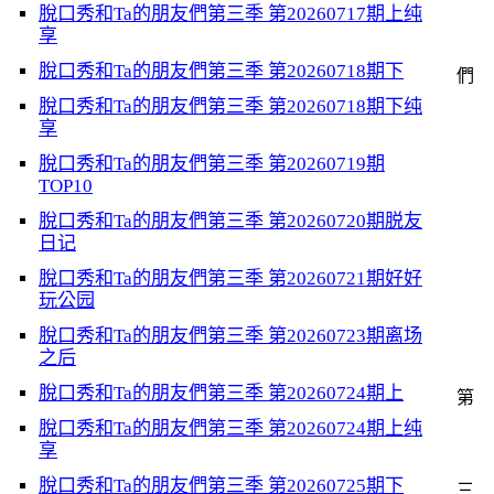
脫口秀和Ta的朋友們第三季 第20260717期上纯
享
脫口秀和Ta的朋友們第三季 第20260718期下
們
脫口秀和Ta的朋友們第三季 第20260718期下纯
享
脫口秀和Ta的朋友們第三季 第20260719期
TOP10
脫口秀和Ta的朋友們第三季 第20260720期脱友
日记
脫口秀和Ta的朋友們第三季 第20260721期好好
玩公园
脫口秀和Ta的朋友們第三季 第20260723期离场
之后
脫口秀和Ta的朋友們第三季 第20260724期上
第
脫口秀和Ta的朋友們第三季 第20260724期上纯
享
脫口秀和Ta的朋友們第三季 第20260725期下
三