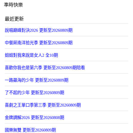
準時快樂
最近更新
說唱巔峰對決2026 更新至20260809期
中餐厛南洋拾光季 更新至20260809期
姐姐對我來說是女人2 全10期
喜歡你我也是第六季 更新至20260809期陪看
一路曏海的少年 更新至20260809期
了不起的少年 更新至20260809期
喜劇之王單口季第三季 更新至20260809期
金牌調解2026 更新至20260808期
國樂無雙 更新至20260809期