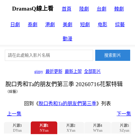
DramasQ線上看
首頁
陸劇
台劇
韓劇
日劇
泰劇
港劇
美劇
短劇
电影
綜藝
動漫
gimy
最近更新
最新上架
全部影片
脫口秀和Ta的朋友們第三季 20260716花絮特辑
（綜藝）
回到《
脫口秀和Ta的朋友們第三季
》列表
上一集
下一集
片源3
片源1
片源2
片源4
片源5
DYun
NYun
XYun
WYun
SZyun