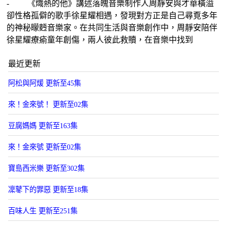
- 《熾熱的他》講述落魄音樂制作人周靜安與才華橫溢
卻性格孤僻的歌手徐星耀相遇，發現對方正是自己尋覔多年
的神秘矇麪音樂家。在共同生活與音樂創作中，周靜安陪伴
徐星耀療瘉童年創傷，兩人彼此救贖，在音樂中找到
最近更新
阿松與阿煖 更新至45集
來！金來號！ 更新至02集
豆腐媽媽 更新至163集
來！金來號 更新至02集
寶島西米樂 更新至302集
凜鼕下的罪惡 更新至18集
百味人生 更新至251集