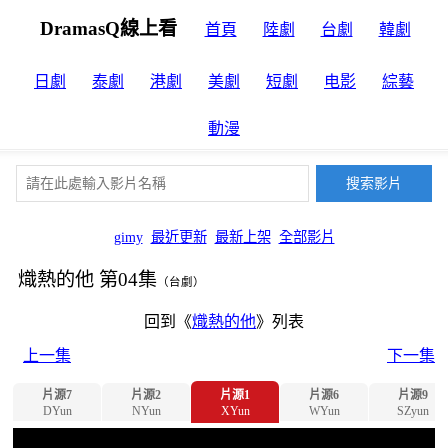
DramasQ線上看
首頁
陸劇
台劇
韓劇
日劇
泰劇
港劇
美劇
短劇
电影
綜藝
動漫
gimy
最近更新
最新上架
全部影片
熾熱的他 第04集
（台劇）
回到《
熾熱的他
》列表
上一集
下一集
片源7
片源2
片源1
片源6
片源9
DYun
NYun
XYun
WYun
SZyun