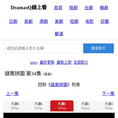
DramasQ線上看
首頁
陸劇
台劇
韓劇
日劇
泰劇
港劇
美劇
短劇
电影
綜藝
動漫
gimy
最近更新
最新上架
全部影片
謎案拼圖 第34集
（陸劇）
回到《
謎案拼圖
》列表
上一集
下一集
片源8
片源6
片源1
片源5
片源4
DYun
XYun
WYun
SZyun
BYun