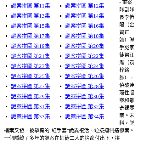
- 重案
謎案拼圖 第11集
謎案拼圖 第12集
隊副隊
謎案拼圖 第13集
謎案拼圖 第14集
長李愷
陽（金
謎案拼圖 第15集
謎案拼圖 第16集
賢正
謎案拼圖 第17集
謎案拼圖 第18集
飾）聯
謎案拼圖 第19集
謎案拼圖 第20集
手冤家
徒弟江
謎案拼圖 第21集
謎案拼圖 第22集
瀚（袁
謎案拼圖 第23集
謎案拼圖 第24集
梓銘
謎案拼圖 第25集
謎案拼圖 第26集
飾），
偵破連
謎案拼圖 第27集
謎案拼圖 第28集
環性虐
謎案拼圖 第29集
謎案拼圖 第30集
案和離
謎案拼圖 第31集
謎案拼圖 第32集
奇裸屍
案。未
謎案拼圖 第33集
謎案拼圖 第34集
料，墜
樓案又發，被擊斃的“紅手套”詭異複活，竝接連制造慘案。
一個隱藏了多年的謎案在師徒二人的捨命付出下，拼