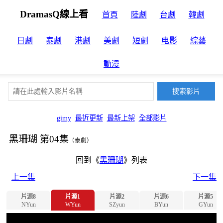
DramasQ線上看
首頁
陸劇
台劇
韓劇
日劇
泰劇
港劇
美劇
短劇
电影
綜藝
動漫
gimy
最近更新
最新上架
全部影片
黑珊瑚 第04集
（泰劇）
回到《
黑珊瑚
》列表
上一集
下一集
片源8
片源1
片源2
片源6
片源5
NYun
WYun
SZyun
BYun
GYun