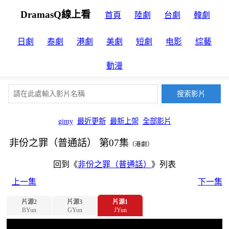
DramasQ線上看
首頁
陸劇
台劇
韓劇
日劇
泰劇
港劇
美劇
短劇
电影
綜藝
動漫
gimy
最近更新
最新上架
全部影片
非份之罪（普通話） 第07集
（港劇）
回到《
非份之罪（普通話）
》列表
上一集
下一集
片源2
片源3
片源1
BYun
GYun
JYun