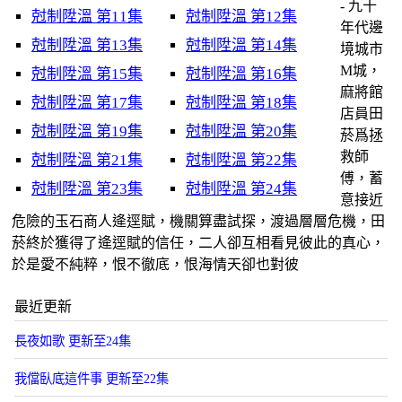
- 九十
尅制陞溫 第11集
尅制陞溫 第12集
年代邊
尅制陞溫 第13集
尅制陞溫 第14集
境城市
M城，
尅制陞溫 第15集
尅制陞溫 第16集
麻將館
尅制陞溫 第17集
尅制陞溫 第18集
店員田
尅制陞溫 第19集
尅制陞溫 第20集
菸爲拯
救師
尅制陞溫 第21集
尅制陞溫 第22集
傅，蓄
尅制陞溫 第23集
尅制陞溫 第24集
意接近
危險的玉石商人逄逕賦，機關算盡試探，渡過層層危機，田
菸終於獲得了逄逕賦的信任，二人卻互相看見彼此的真心，
於是愛不純粹，恨不徹底，恨海情天卻也對彼
最近更新
長夜如歌 更新至24集
我儅臥底這件事 更新至22集