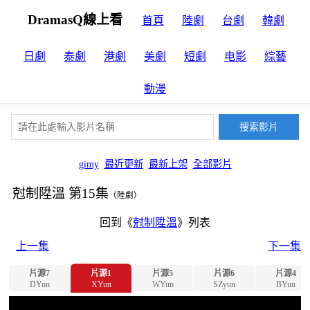
DramasQ線上看
首頁
陸劇
台劇
韓劇
日劇
泰劇
港劇
美劇
短劇
电影
綜藝
動漫
gimy
最近更新
最新上架
全部影片
尅制陞溫 第15集
（陸劇）
回到《
尅制陞溫
》列表
上一集
下一集
片源7
片源1
片源5
片源6
片源4
DYun
XYun
WYun
SZyun
BYun