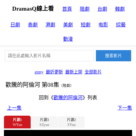
DramasQ線上看
首頁
陸劇
台劇
韓劇
日劇
泰劇
港劇
美劇
短劇
电影
綜藝
動漫
gimy
最近更新
最新上架
全部影片
歡騰的阿倫河 第08集
（陸劇）
回到《
歡騰的阿倫河
》列表
上一集
下一集
片源1
片源3
片源2
WYun
SZyun
SYun