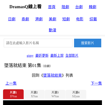
DramasQ線上看
首頁
陸劇
台劇
韓劇
日劇
泰劇
港劇
美劇
短劇
电影
綜藝
動漫
gimy
最近更新
最新上架
全部影片
墜落就結束 第01集
（日劇）
回到《
墜落就結束
》列表
上一集
下一集
片源1
片源2
片源3
片源4
DYun
XYun
WYun
SZyun