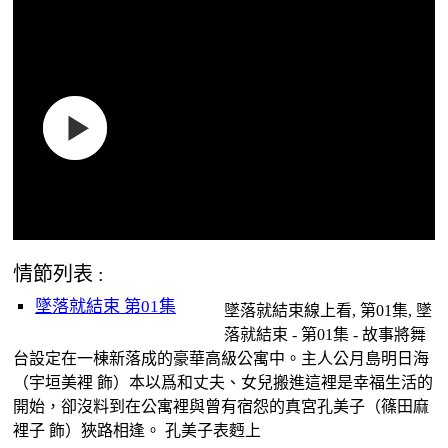
情節列表 :
墜落就結束 第01集
墜落就結束線上看, 第01集, 墜
落就結束 - 第01集 - 故事將舞
台設定在一棟新落成的豪華高級公寓中。主人公月島明日海
（宇垣美裡 飾）本以爲和丈夫、女兒搬進這裡是幸福生活的
開始，卻沒料到在公寓裡與曾有宿怨的真宮孔美子（篠田麻
裡子 飾）狹路相逢。 孔美子表麪上