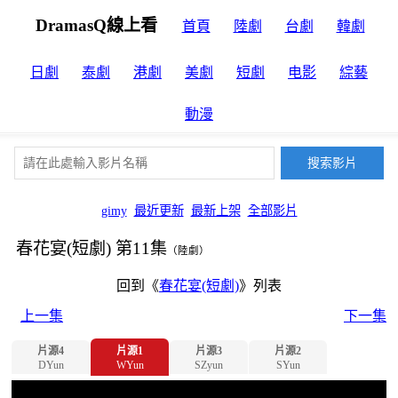
DramasQ線上看
首頁
陸劇
台劇
韓劇
日劇
泰劇
港劇
美劇
短劇
电影
綜藝
動漫
gimy
最近更新
最新上架
全部影片
春花宴(短劇) 第11集
（陸劇）
回到《
春花宴(短劇)
》列表
上一集
下一集
片源4
片源1
片源3
片源2
DYun
WYun
SZyun
SYun