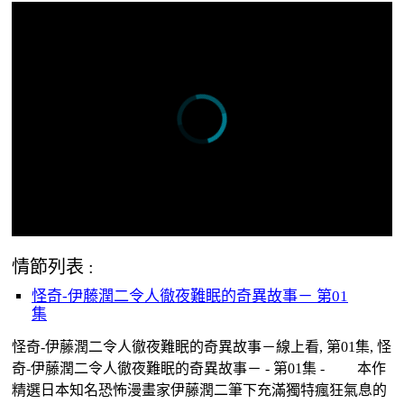
情節列表 :
怪奇-伊藤潤二令人徹夜難眠的奇異故事－ 第01
集
怪奇-伊藤潤二令人徹夜難眠的奇異故事－線上看, 第01集, 怪
奇-伊藤潤二令人徹夜難眠的奇異故事－ - 第01集 - 本作
精選日本知名恐怖漫畫家伊藤潤二筆下充滿獨特瘋狂氣息的