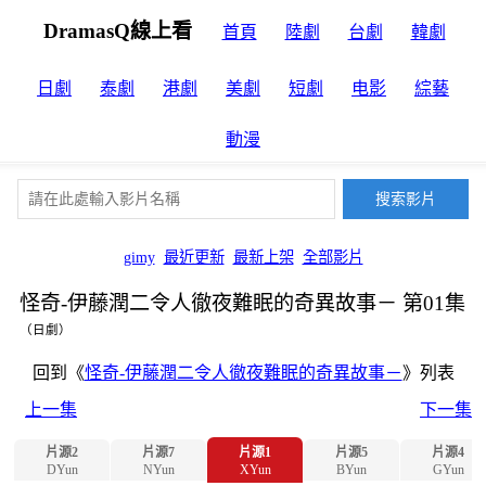
DramasQ線上看
首頁
陸劇
台劇
韓劇
日劇
泰劇
港劇
美劇
短劇
电影
綜藝
動漫
gimy
最近更新
最新上架
全部影片
怪奇-伊藤潤二令人徹夜難眠的奇異故事－ 第01集
（日劇）
回到《
怪奇-伊藤潤二令人徹夜難眠的奇異故事－
》列表
上一集
下一集
片源2
片源7
片源1
片源5
片源4
DYun
NYun
XYun
BYun
GYun