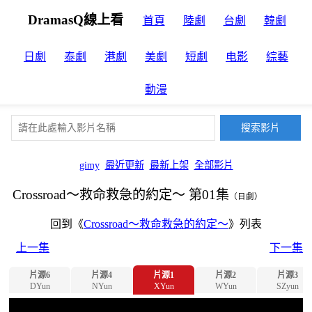
DramasQ線上看
首頁
陸劇
台劇
韓劇
日劇
泰劇
港劇
美劇
短劇
电影
綜藝
動漫
gimy
最近更新
最新上架
全部影片
Crossroad～救命救急的約定～ 第01集
（日劇）
回到《
Crossroad～救命救急的約定～
》列表
上一集
下一集
片源6
片源4
片源1
片源2
片源3
DYun
NYun
XYun
WYun
SZyun