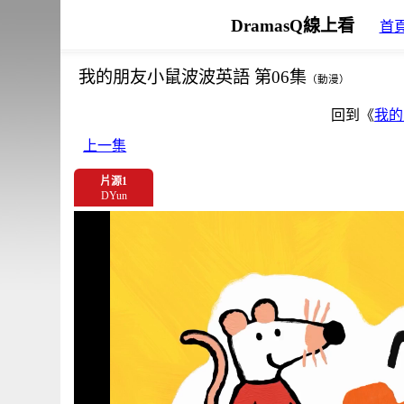
DramasQ線上看
首
我的朋友小鼠波波英語 第06集
（動漫）
回到《
我的
上一集
片源1
DYun