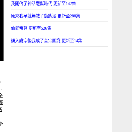
我開啓了神話寵獸時代 更新至142集
原來我早就無敵了動態漫 更新至288集
仙武帝尊 更新至526集
誤入詭宗後我成了全宗團寵 更新至14集
6
-
全
經
西
學