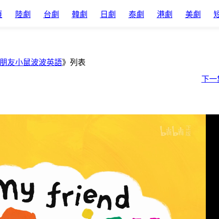
頁
陸劇
台劇
韓劇
日劇
泰劇
港劇
美劇
朋友小鼠波波英語
》列表
下一