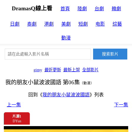
DramasQ線上看
首頁
陸劇
台劇
韓劇
日劇
泰劇
港劇
美劇
短劇
电影
綜藝
動漫
gimy
最近更新
最新上架
全部影片
我的朋友小鼠波波國語 第06集
（動漫）
回到《
我的朋友小鼠波波國語
》列表
上一集
下一集
片源1
DYun