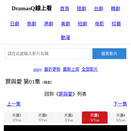
DramasQ線上看
首頁
陸劇
台劇
韓劇
日劇
泰劇
港劇
美劇
短劇
电影
綜藝
動漫
gimy
最近更新
最新上架
全部影片
罪與愛 第01集
（韓劇）
回到《
罪與愛
》列表
上一集
下一集
片源3
片源8
片源2
片源1
片源4
DYun
NYun
XYun
WYun
SZyun