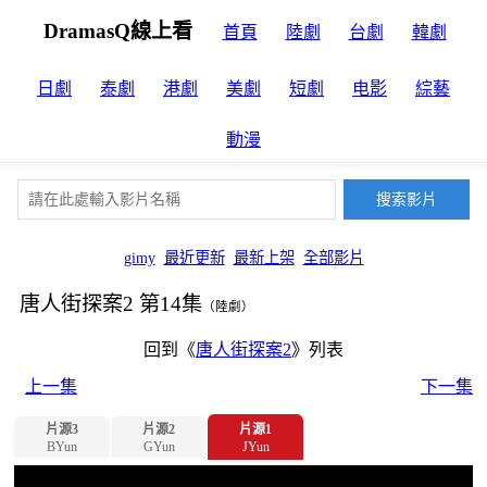
DramasQ線上看
首頁
陸劇
台劇
韓劇
日劇
泰劇
港劇
美劇
短劇
电影
綜藝
動漫
gimy
最近更新
最新上架
全部影片
唐人街探案2 第14集
（陸劇）
回到《
唐人街探案2
》列表
上一集
下一集
片源3
片源2
片源1
BYun
GYun
JYun