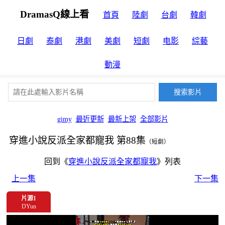
DramasQ線上看
首頁
陸劇
台劇
韓劇
日劇
泰劇
港劇
美劇
短劇
电影
綜藝
動漫
gimy
最近更新
最新上架
全部影片
穿進小說反派全家都寵我 第88集
（短劇）
回到《
穿進小說反派全家都寵我
》列表
上一集
下一集
片源1
DYun