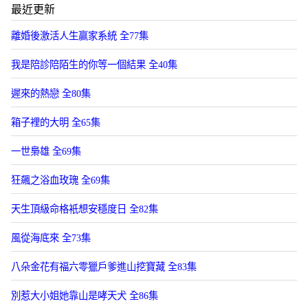
最近更新
離婚後激活人生贏家系統 全77集
我是陪診陪陌生的你等一個結果 全40集
遲來的熱戀 全80集
箱子裡的大明 全65集
一世梟雄 全69集
狂飆之浴血玫瑰 全69集
天生頂級命格衹想安穩度日 全82集
風從海底來 全73集
八朵金花有福六零獵戶爹進山挖寶藏 全83集
別惹大小姐她靠山是哮天犬 全86集