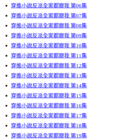
穿進小說反派全家都寵我 第06集
穿進小說反派全家都寵我 第07集
穿進小說反派全家都寵我 第08集
穿進小說反派全家都寵我 第09集
穿進小說反派全家都寵我 第10集
穿進小說反派全家都寵我 第11集
穿進小說反派全家都寵我 第12集
穿進小說反派全家都寵我 第13集
穿進小說反派全家都寵我 第14集
穿進小說反派全家都寵我 第15集
穿進小說反派全家都寵我 第16集
穿進小說反派全家都寵我 第17集
穿進小說反派全家都寵我 第18集
穿進小說反派全家都寵我 第19集