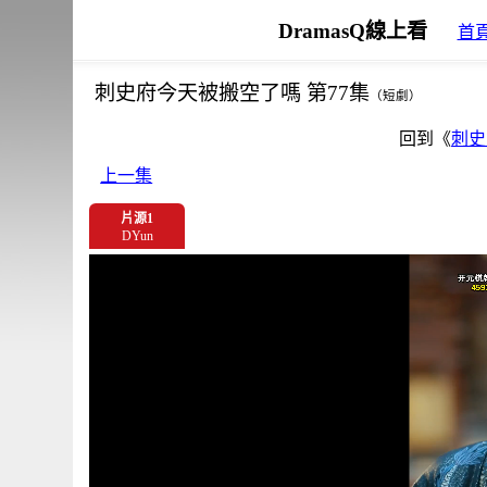
DramasQ線上看
首
刺史府今天被搬空了嗎 第77集
（短劇）
回到《
刺史
上一集
片源1
DYun