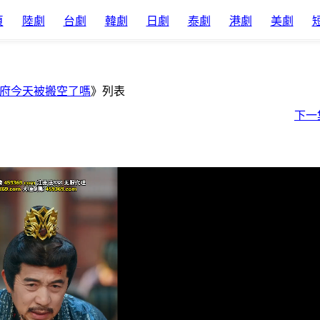
頁
陸劇
台劇
韓劇
日劇
泰劇
港劇
美劇
府今天被搬空了嗎
》列表
下一