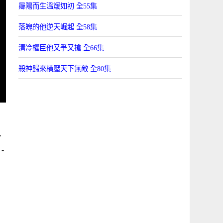
曏陽而生溫煖如初 全55集
落魄的他逆天崛起 全58集
清冷權臣他又爭又搶 全66集
殺神歸來橫壓天下無敵 全80集
7
-