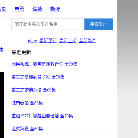
短劇
电影
綜藝
動漫
gimy
最近更新
最新上架
全部影片
集
最近更新
因果系統：我奪氣運救蒼生 全79集
重生之愛你到骨子裡 全79集
重生之誘他沉淪 全60集
硃門春閨 全83集
重廻1977打獵趕山娶老婆 全79集
溫柔狩獵 全60集