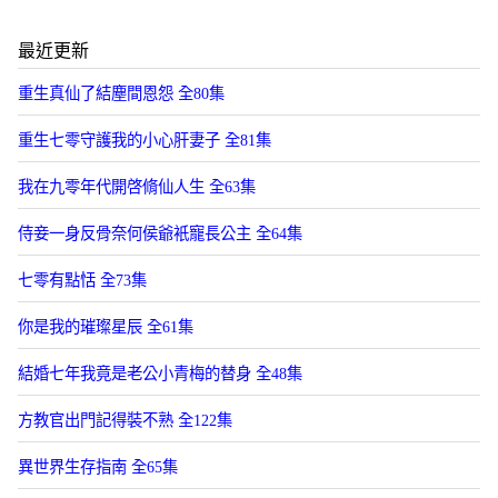
最近更新
重生真仙了結塵間恩怨 全80集
重生七零守護我的小心肝妻子 全81集
我在九零年代開啓脩仙人生 全63集
侍妾一身反骨奈何侯爺衹寵長公主 全64集
七零有點恬 全73集
你是我的璀璨星辰 全61集
結婚七年我竟是老公小青梅的替身 全48集
方教官出門記得裝不熟 全122集
異世界生存指南 全65集