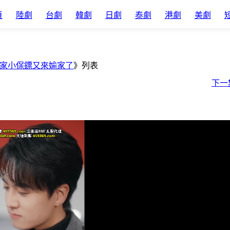
頁
陸劇
台劇
韓劇
日劇
泰劇
港劇
美劇
家小保鏢又來媮家了
》列表
下一