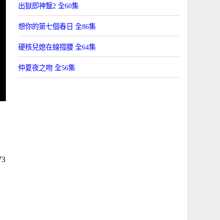
出獄即神毉2 全60集
想你的第七個春日 全86集
硬核兒媳在線撐腰 全64集
仲夏夜之吻 全56集
3