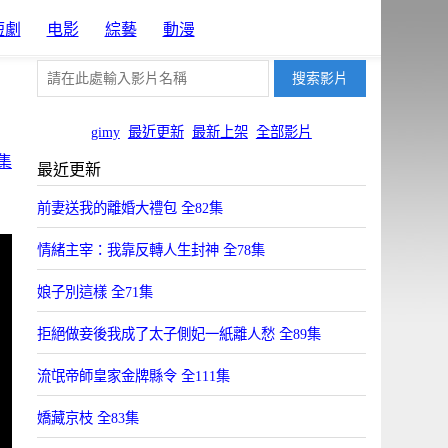
短劇
电影
綜藝
動漫
gimy
最近更新
最新上架
全部影片
集
最近更新
前妻送我的離婚大禮包 全82集
情緒主宰：我靠反轉人生封神 全78集
娘子別這樣 全71集
拒絕做妾後我成了太子側妃一紙離人愁 全89集
流氓帝師皇家金牌縣令 全111集
嬌藏京枝 全83集