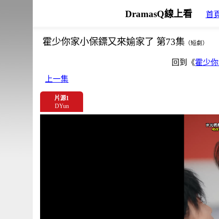
DramasQ線上看
首
霍少你家小保鏢又來媮家了 第73集
（短劇）
回到《
霍少你
上一集
片源1
DYun